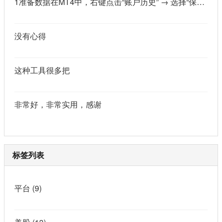
1准备数据在MT4中，右键点击“账户历史” → 选择“保存为详细户口结单” → 保存为一个HTML文件。用Excel打开这个HTML文件，或者打开它并复制全部内容，粘贴到一个空白Excel工作表中。2使用你的.xlsm文件打开你已经保存好的“MT4报表合并神器.xlsm”文件。将上一步中未处理的两行数据，复制并粘贴到这个.xlsm文件的第一个工作表中。3运行宏在Excel中，按快捷键 Alt + F8 打开“宏”对话框。选择名为 MergeMT4Statement_Ultimate 的宏，然后点击“执行”或“运行”。4完成宏运行后，你会发现原本错位成两行的数据，已经自动合并成一行了。
没有心得
这种工具很多把
非常好，非常实用，感谢
标签列表
平台
(9)