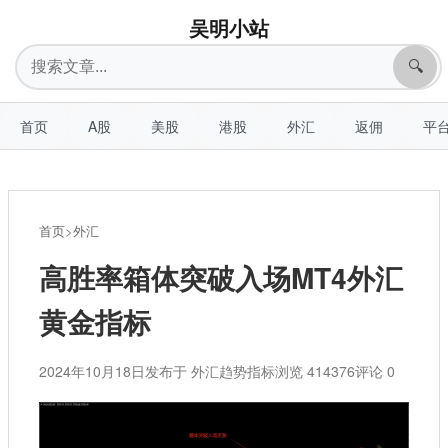
吴明小站
搜
🔍
索
首页
A股
美股
港股
外汇
返佣
平
首页
>
外汇
高胜率箱体突破入场MT4外汇
黄金指标
2024年10月18日
发布于 外汇趋势指标
浏览 414376
评论 0