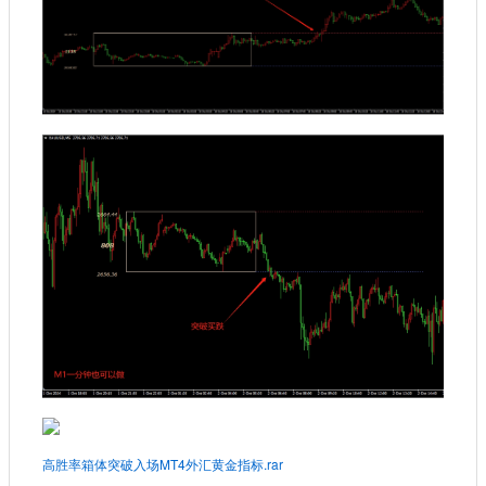
高胜率箱体突破入场MT4外汇黄金指标.rar