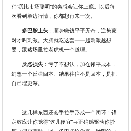
种"我比市场聪明"的爽感会让你上瘾。以后每
次看到单边行情，你都想再来一次。
：顺势赚钱平平无奇，逆势蒙
多巴胺上头
对才叫刺激。大脑就吃这套——越刺激越想
要，跟赌场里拉老虎机一个道理。
：亏了不想认，加仓摊平成本，
厌恶损失
幻想一个反弹回本。结果往往不是回本，是把
自己埋更深。
这几样东西还会手拉手形成一个闭环：锚
定效应让你觉得"这儿便宜"→正确感驱动你抄
底→偶尔蒙对一回，多巴胺给你来一针狠的→