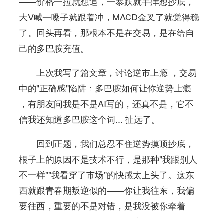
——价格一拉就想追，一暴跌就手痒想抄底，
大V喊一嗓子就跟着冲，MACD金叉了就觉得稳
了。回头再看，那根本不是在交易，是在给自
己的多巴胺充值。
上次我写了篇文章，讨论逆市上瘾 ，交易
中的"正确感"陷阱：多巴胺如何让你逆势上瘾
，有朋友问我是不是AI写的，还真不是，它不
信我还知道多巴胺这个词... 扯远了。
回到正题，我们总忍不住逆势摸顶抄底，
根子上的原因不是技术不行，是那种"我跟别人
不一样""我看穿了市场"的快感太上头了。这东
西就跟青春期叛逆似的——你让我往东，我偏
要往西，重要的不是对错，是我没被你牵着