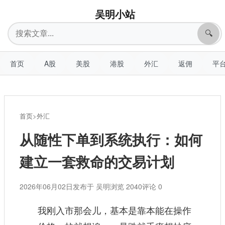
吴明小站
搜
🔍
索
首页
A股
美股
港股
外汇
返佣
平
首页
>
外汇
从随性下单到系统执行：如何
建立一套救命的交易计划
2026年06月02日
发布于 吴明
浏览 2040
评论 0
我刚入市那会儿，基本是靠本能在操作