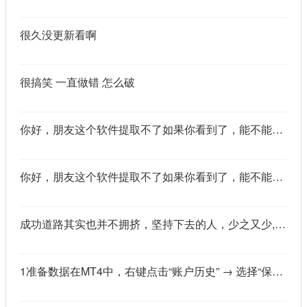
很久没更新看啊
很搞笑 一直做错 怎么破
你好，朋友这个软件提取不了如果你看到了，能不能把这个纯净版的发我邮箱里不
你好，朋友这个软件提取不了如果你看到了，能不能把这个纯净版的发我邮箱里不
成功道路其实也并不拥挤，坚持下去的人，少之又少,说的真好
1准备数据在MT4中，右键点击“账户历史” → 选择“保存为详细户口结单” → 保存为一个HTML文件。用Excel打开这个HTML文件，或者打开它并复制全部内容，粘贴到一个空白Excel工作表中。2使用你的.xlsm文件打开你已经保存好的“MT4报表合并神器.xlsm”文件。将上一步中未处理的两行数据，复制并粘贴到这个.xlsm文件的第一个工作表中。3运行宏在Excel中，按快捷键 Alt + F8 打开“宏”对话框。选择名为 MergeMT4Statement_Ultimate 的宏，然后点击“执行”或“运行”。4完成宏运行后，你会发现原本错位成两行的数据，已经自动合并成一行了。