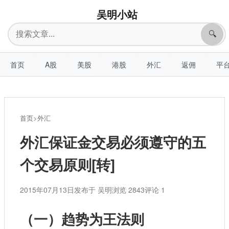
吴明小站
搜
🔍
索
首页
A股
美股
港股
外汇
返佣
平
首页
>
外汇
外汇保证金交易必须遵守的五
个交易原则[转]
2015年07月13日
发布于 吴明
浏览 2843
评论 1
（一）趋势为王法则