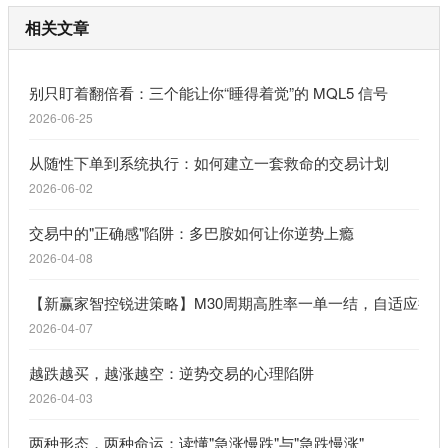
相关文章
别只盯着翻倍看：三个能让你“睡得着觉”的 MQL5 信号
2026-06-25
从随性下单到系统执行：如何建立一套救命的交易计划
2026-06-02
交易中的"正确感"陷阱：多巴胺如何让你逆势上瘾
2026-04-08
【新赢家智控锐进策略】M30周期高胜率一单一结，自适应行
2026-04-07
越跌越买，越涨越空：逆势交易的心理陷阱
2026-04-03
两种形态，两种命运：读懂"急涨慢跌"与"急跌慢涨"