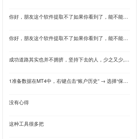
你好，朋友这个软件提取不了如果你看到了，能不能把这个纯净版的发我邮箱里不
你好，朋友这个软件提取不了如果你看到了，能不能把这个纯净版的发我邮箱里不
成功道路其实也并不拥挤，坚持下去的人，少之又少,说的真好
1准备数据在MT4中，右键点击“账户历史” → 选择“保存为详细户口结单” → 保存为一个HTML文件。用Excel打开这个HTML文件，或者打开它并复制全部内容，粘贴到一个空白Excel工作表中。2使用你的.xlsm文件打开你已经保存好的“MT4报表合并神器.xlsm”文件。将上一步中未处理的两行数据，复制并粘贴到这个.xlsm文件的第一个工作表中。3运行宏在Excel中，按快捷键 Alt + F8 打开“宏”对话框。选择名为 MergeMT4Statement_Ultimate 的宏，然后点击“执行”或“运行”。4完成宏运行后，你会发现原本错位成两行的数据，已经自动合并成一行了。
没有心得
这种工具很多把