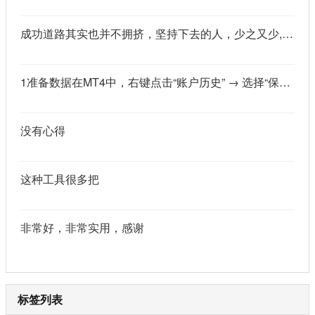
成功道路其实也并不拥挤，坚持下去的人，少之又少,说的真好
1准备数据在MT4中，右键点击“账户历史” → 选择“保存为详细户口结单” → 保存为一个HTML文件。用Excel打开这个HTML文件，或者打开它并复制全部内容，粘贴到一个空白Excel工作表中。2使用你的.xlsm文件打开你已经保存好的“MT4报表合并神器.xlsm”文件。将上一步中未处理的两行数据，复制并粘贴到这个.xlsm文件的第一个工作表中。3运行宏在Excel中，按快捷键 Alt + F8 打开“宏”对话框。选择名为 MergeMT4Statement_Ultimate 的宏，然后点击“执行”或“运行”。4完成宏运行后，你会发现原本错位成两行的数据，已经自动合并成一行了。
没有心得
这种工具很多把
非常好，非常实用，感谢
标签列表