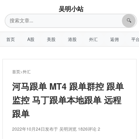
吴明小站
搜
🔍
索
首页
A股
美股
港股
外汇
返佣
平
首页
>
外汇
河马跟单 MT4 跟单群控 跟单
监控 马丁跟单本地跟单 远程
跟单
2022年10月24日
发布于 吴明
浏览 1826
评论 2