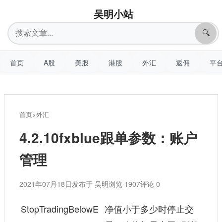
吴明小站
搜
🔍
索
首页
A股
美股
港股
外汇
返佣
平
首页
>
外汇
4.2.10fxblue跟单参数：账户
管理
2021年07月18日
发布于 吴明
浏览 1907
评论 0
StopTradingBelowE
净值小于多少时停止交