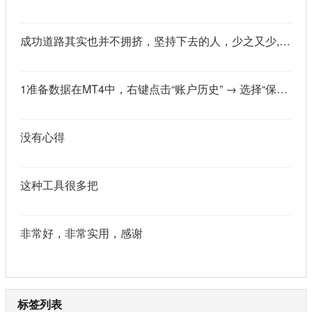
成功道路其实也并不拥挤，坚持下去的人，少之又少,说的真好
1准备数据在MT4中，右键点击“账户历史” → 选择“保存为详细户口结单” → 保存为一个HTML文件。用Excel打开这个HTML文件，或者打开它并复制全部内容，粘贴到一个空白Excel工作表中。2使用你的.xlsm文件打开你已经保存好的“MT4报表合并神器.xlsm”文件。将上一步中未处理的两行数据，复制并粘贴到这个.xlsm文件的第一个工作表中。3运行宏在Excel中，按快捷键 Alt + F8 打开“宏”对话框。选择名为 MergeMT4Statement_Ultimate 的宏，然后点击“执行”或“运行”。4完成宏运行后，你会发现原本错位成两行的数据，已经自动合并成一行了。
没有心得
这种工具很多把
非常好，非常实用，感谢
标签列表