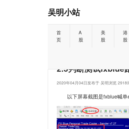
吴明小站
首
A
美
港
页
股
股
股
首页
>
外汇
2.5判断测试fxbl
2020年04月04日
发布于 吴明
浏览 2918
以下屏幕截图是fxblue喊单