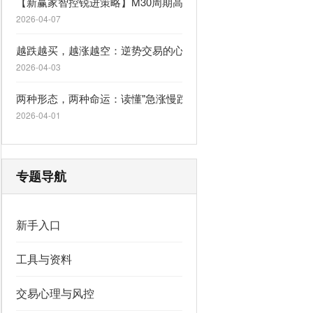
【新赢家智控锐进策略】M30周期高胜率一单一结，自适应行情
2026-04-07
越跌越买，越涨越空：逆势交易的心理陷阱
2026-04-03
两种形态，两种命运：读懂"急涨慢跌"与"急跌慢涨"
2026-04-01
专题导航
新手入口
工具与资料
交易心理与风控