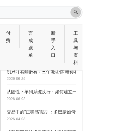
🔍
付
言
新
工
费
成
手
具
跟
入
与
相关文章
单
口
资
料
别只盯着翻倍看：三个能让你“睡得着觉”的 MQL5 信号
2026-06-25
从随性下单到系统执行：如何建立一套救命的交易计划
2026-06-02
交易中的"正确感"陷阱：多巴胺如何让你逆势上瘾
2026-04-08