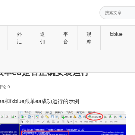
搜
索
外
返
平
观
fxblue
汇
佣
台
摩
ue跟单ea是否正确安装运行
评论 0
ea和fxblue跟单ea成功运行的示例：