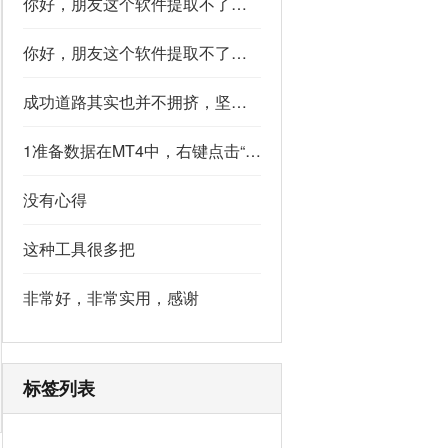
你好，朋友这个软件提取不了如果你看到了，能不能把这个纯净版的发我邮箱里不
你好，朋友这个软件提取不了如果你看到了，能不能把这个纯净版的发我邮箱里不
成功道路其实也并不拥挤，坚持下去的人，少之又少,说的真好
1准备数据在MT4中，右键点击“账户历史” → 选择“保存为详细户口结单” → 保存为一个HTML文件。用Excel打开这个HTML文件，或者打开它并复制全部内容，粘贴到一个空白Excel工作表中。2使用你的.xlsm文件打开你已经保存好的“MT4报表合并神器.xlsm”文件。将上一步中未处理的两行数据，复制并粘贴到这个.xlsm文件的第一个工作表中。3运行宏在Excel中，按快捷键 Alt + F8 打开“宏”对话框。选择名为 MergeMT4Statement_Ultimate 的宏，然后点击“执行”或“运行”。4完成宏运行后，你会发现原本错位成两行的数据，已经自动合并成一行了。
没有心得
这种工具很多把
非常好，非常实用，感谢
标签列表