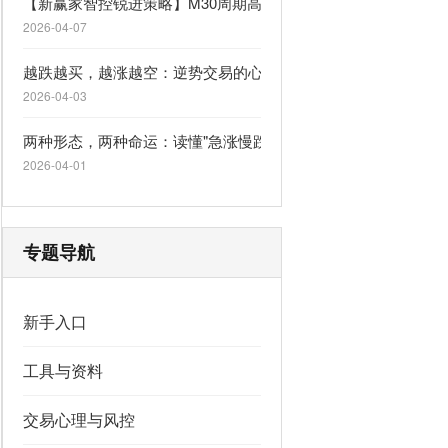
【新赢家智控锐进策略】M30周期高胜率一单一结，自适应行情
2026-04-07
越跌越买，越涨越空：逆势交易的心理陷阱
2026-04-03
两种形态，两种命运：读懂"急涨慢跌"与"急跌慢涨"
2026-04-01
专题导航
新手入口
工具与资料
交易心理与风控