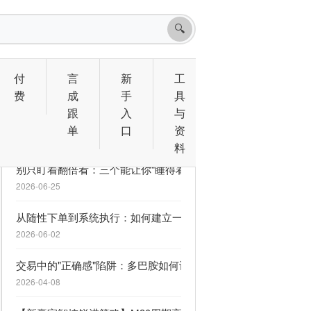
🔍
付
言
新
工
费
成
手
具
跟
入
与
相关文章
单
口
资
料
别只盯着翻倍看：三个能让你“睡得着觉”的 MQL5 信号
2026-06-25
从随性下单到系统执行：如何建立一套救命的交易计划
2026-06-02
交易中的"正确感"陷阱：多巴胺如何让你逆势上瘾
2026-04-08