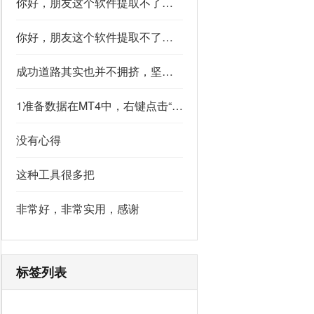
你好，朋友这个软件提取不了如果你看到了，能不能把这个纯净版的发我邮箱里不
你好，朋友这个软件提取不了如果你看到了，能不能把这个纯净版的发我邮箱里不
成功道路其实也并不拥挤，坚持下去的人，少之又少,说的真好
1准备数据在MT4中，右键点击“账户历史” → 选择“保存为详细户口结单” → 保存为一个HTML文件。用Excel打开这个HTML文件，或者打开它并复制全部内容，粘贴到一个空白Excel工作表中。2使用你的.xlsm文件打开你已经保存好的“MT4报表合并神器.xlsm”文件。将上一步中未处理的两行数据，复制并粘贴到这个.xlsm文件的第一个工作表中。3运行宏在Excel中，按快捷键 Alt + F8 打开“宏”对话框。选择名为 MergeMT4Statement_Ultimate 的宏，然后点击“执行”或“运行”。4完成宏运行后，你会发现原本错位成两行的数据，已经自动合并成一行了。
没有心得
这种工具很多把
非常好，非常实用，感谢
标签列表