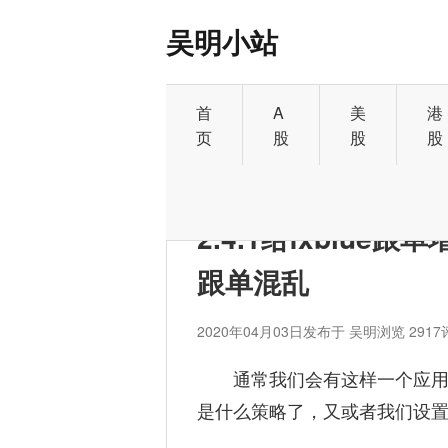
吴明小站
首
A
美
港
页
股
股
股
首页
>
外汇
2.4.1给fxblu
跟单混乱
2020年04月03日
发布于 吴明
浏览 2917
通常我们会有这样一个应用
是什么策略了，又或者我们设