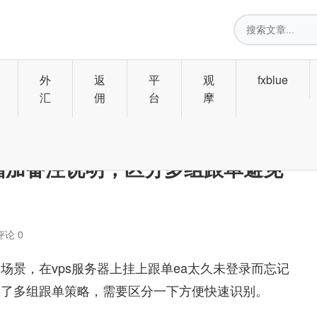
搜
索
外
返
平
观
fxblue
汇
佣
台
摩
e跟单增加备注说明，区分多组跟单避免
评论 0
场景，在vps服务器上挂上跟单ea太久未登录而忘记
置了多组跟单策略，需要区分一下方便快速识别。