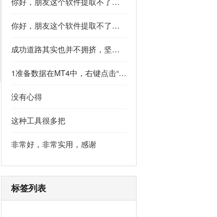
你好，朋友这个软件提取不了如果你看到了，能不能把这个纯净版的发我邮箱里不
你好，朋友这个软件提取不了如果你看到了，能不能把这个纯净版的发我邮箱里不
成功道路其实也并不拥挤，坚持下去的人，少之又少,说的真好
1准备数据在MT4中，右键点击“账户历史” → 选择“保存为详细户口结单” → 保存为一个HTML文件。用Excel打开这个HTML文件，或者打开它并复制全部内容，粘贴到一个空白Excel工作表中。2使用你的.xlsm文件打开你已经保存好的“MT4报表合并神器.xlsm”文件。将上一步中未处理的两行数据，复制并粘贴到这个.xlsm文件的第一个工作表中。3运行宏在Excel中，按快捷键 Alt + F8 打开“宏”对话框。选择名为 MergeMT4Statement_Ultimate 的宏，然后点击“执行”或“运行”。4完成宏运行后，你会发现原本错位成两行的数据，已经自动合并成一行了。
没有心得
这种工具很多把
非常好，非常实用，感谢
标签列表