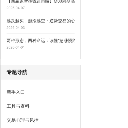
【新赢家智控锐进策略】M30周期高胜率一单一结，自适应行情
2026-04-07
越跌越买，越涨越空：逆势交易的心理陷阱
2026-04-03
两种形态，两种命运：读懂"急涨慢跌"与"急跌慢涨"
2026-04-01
专题导航
新手入口
工具与资料
交易心理与风控