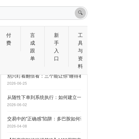
🔍
付
言
新
工
费
成
手
具
跟
入
与
相关文章
单
口
资
料
别只盯着翻倍看：三个能让你“睡得着觉”的 MQL5 信号
2026-06-25
从随性下单到系统执行：如何建立一套救命的交易计划
2026-06-02
交易中的"正确感"陷阱：多巴胺如何让你逆势上瘾
2026-04-08