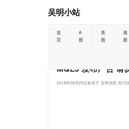
吴明小站
首
A
美
港
页
股
股
股
首页
>
外汇
MQL5 发布广告 
2018年09月25日
发布于 吴明
浏览 3272