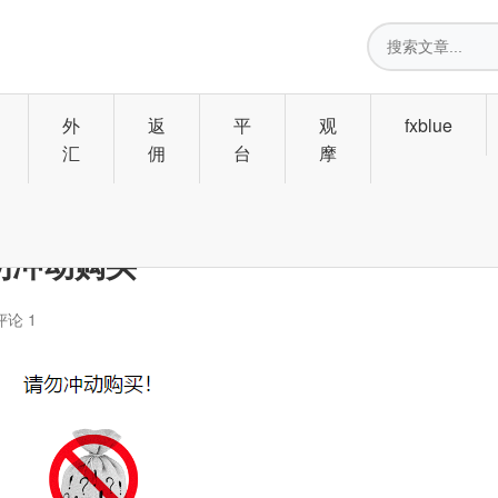
搜
索
外
返
平
观
fxblue
汇
佣
台
摩
请勿冲动购买
评论 1