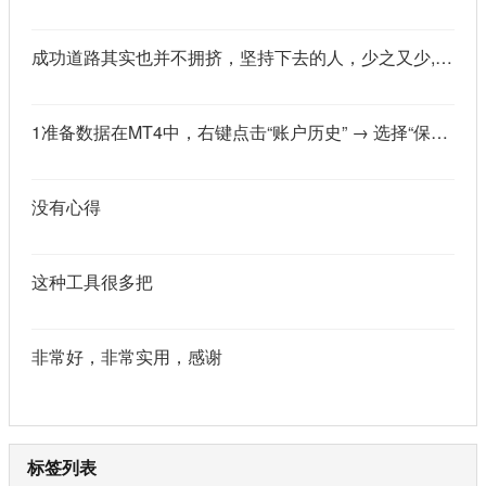
成功道路其实也并不拥挤，坚持下去的人，少之又少,说的真好
1准备数据在MT4中，右键点击“账户历史” → 选择“保存为详细户口结单” → 保存为一个HTML文件。用Excel打开这个HTML文件，或者打开它并复制全部内容，粘贴到一个空白Excel工作表中。2使用你的.xlsm文件打开你已经保存好的“MT4报表合并神器.xlsm”文件。将上一步中未处理的两行数据，复制并粘贴到这个.xlsm文件的第一个工作表中。3运行宏在Excel中，按快捷键 Alt + F8 打开“宏”对话框。选择名为 MergeMT4Statement_Ultimate 的宏，然后点击“执行”或“运行”。4完成宏运行后，你会发现原本错位成两行的数据，已经自动合并成一行了。
没有心得
这种工具很多把
非常好，非常实用，感谢
标签列表