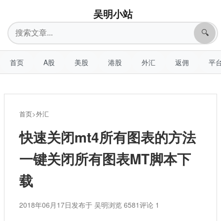
吴明小站
搜
🔍
索
首页
A股
美股
港股
外汇
返佣
平
首页
>
外汇
快速关闭mt4所有图表的方法
一键关闭所有图表MT脚本下
载
2018年06月17日
发布于 吴明
浏览 6581
评论 1