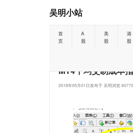
吴明小站
首
A
美
港
页
股
股
股
首页
>
外汇
MT4平均交易成本
2018年05月01日
发布于 吴明
浏览 6077