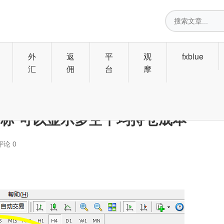
搜
索
外
返
平
观
fxblue
汇
佣
台
摩
指标 可以显示多空平均持仓成本
评论 0