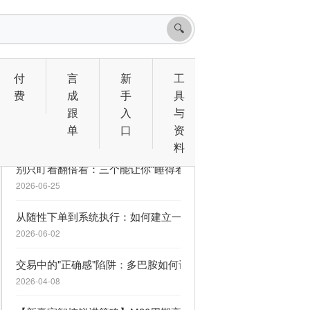
🔍
付
言
新
工
费
成
手
具
跟
入
与
相关文章
单
口
资
料
别只盯着翻倍看：三个能让你“睡得着觉”的 MQL5 信号
2026-06-25
从随性下单到系统执行：如何建立一套救命的交易计划
2026-06-02
交易中的"正确感"陷阱：多巴胺如何让你逆势上瘾
2026-04-08