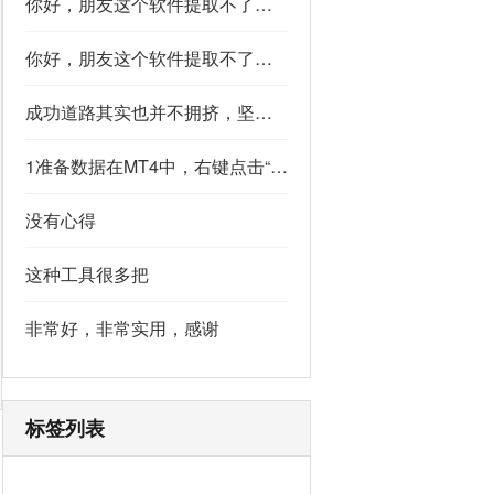
你好，朋友这个软件提取不了如果你看到了，能不能把这个纯净版的发我邮箱里不
你好，朋友这个软件提取不了如果你看到了，能不能把这个纯净版的发我邮箱里不
成功道路其实也并不拥挤，坚持下去的人，少之又少,说的真好
1准备数据在MT4中，右键点击“账户历史” → 选择“保存为详细户口结单” → 保存为一个HTML文件。用Excel打开这个HTML文件，或者打开它并复制全部内容，粘贴到一个空白Excel工作表中。2使用你的.xlsm文件打开你已经保存好的“MT4报表合并神器.xlsm”文件。将上一步中未处理的两行数据，复制并粘贴到这个.xlsm文件的第一个工作表中。3运行宏在Excel中，按快捷键 Alt + F8 打开“宏”对话框。选择名为 MergeMT4Statement_Ultimate 的宏，然后点击“执行”或“运行”。4完成宏运行后，你会发现原本错位成两行的数据，已经自动合并成一行了。
没有心得
这种工具很多把
非常好，非常实用，感谢
标签列表