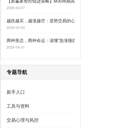
【新赢家智控锐进策略】M30周期高胜率一单一结，自适应行情
2026-04-07
越跌越买，越涨越空：逆势交易的心理陷阱
2026-04-03
两种形态，两种命运：读懂"急涨慢跌"与"急跌慢涨"
2026-04-01
专题导航
新手入口
工具与资料
交易心理与风控