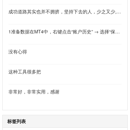
成功道路其实也并不拥挤，坚持下去的人，少之又少,说的真好
1准备数据在MT4中，右键点击“账户历史” → 选择“保存为详细户口结单” → 保存为一个HTML文件。用Excel打开这个HTML文件，或者打开它并复制全部内容，粘贴到一个空白Excel工作表中。2使用你的.xlsm文件打开你已经保存好的“MT4报表合并神器.xlsm”文件。将上一步中未处理的两行数据，复制并粘贴到这个.xlsm文件的第一个工作表中。3运行宏在Excel中，按快捷键 Alt + F8 打开“宏”对话框。选择名为 MergeMT4Statement_Ultimate 的宏，然后点击“执行”或“运行”。4完成宏运行后，你会发现原本错位成两行的数据，已经自动合并成一行了。
没有心得
这种工具很多把
非常好，非常实用，感谢
标签列表