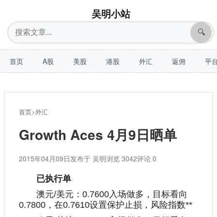
吴明小站
搜
🔍
索
首页
A股
美股
港股
外汇
返佣
平
首页
>
外汇
Growth Aces 4月9日晒单
2015年04月09日
发布于 吴明
浏览 3042
评论 0
已执行单
澳元/美元：0.7600入场做多，目标看向
0.7800，在0.7610设置保护止损，风险指数**