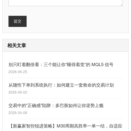
提交
相关文章
别只盯着翻倍看：三个能让你“睡得着觉”的 MQL5 信号
2026-06-25
从随性下单到系统执行：如何建立一套救命的交易计划
2026-06-02
交易中的"正确感"陷阱：多巴胺如何让你逆势上瘾
2026-04-08
【新赢家智控锐进策略】M30周期高胜率一单一结，自适应行