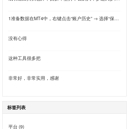
1准备数据在MT4中，右键点击“账户历史” → 选择“保存为详细户口结单” → 保存为一个HTML文件。用Excel打开这个HTML文件，或者打开它并复制全部内容，粘贴到一个空白Excel工作表中。2使用你的.xlsm文件打开你已经保存好的“MT4报表合并神器.xlsm”文件。将上一步中未处理的两行数据，复制并粘贴到这个.xlsm文件的第一个工作表中。3运行宏在Excel中，按快捷键 Alt + F8 打开“宏”对话框。选择名为 MergeMT4Statement_Ultimate 的宏，然后点击“执行”或“运行”。4完成宏运行后，你会发现原本错位成两行的数据，已经自动合并成一行了。
没有心得
这种工具很多把
非常好，非常实用，感谢
标签列表
平台
(9)