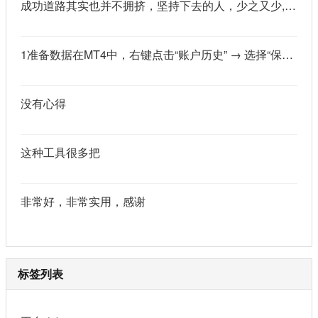
成功道路其实也并不拥挤，坚持下去的人，少之又少,说的真好
1准备数据在MT4中，右键点击“账户历史” → 选择“保存为详细户口结单” → 保存为一个HTML文件。用Excel打开这个HTML文件，或者打开它并复制全部内容，粘贴到一个空白Excel工作表中。2使用你的.xlsm文件打开你已经保存好的“MT4报表合并神器.xlsm”文件。将上一步中未处理的两行数据，复制并粘贴到这个.xlsm文件的第一个工作表中。3运行宏在Excel中，按快捷键 Alt + F8 打开“宏”对话框。选择名为 MergeMT4Statement_Ultimate 的宏，然后点击“执行”或“运行”。4完成宏运行后，你会发现原本错位成两行的数据，已经自动合并成一行了。
没有心得
这种工具很多把
非常好，非常实用，感谢
标签列表