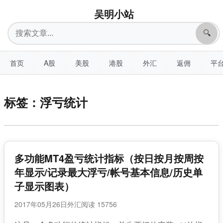
吴明小站
搜
🔍
索
首页
A股
美股
港股
外汇
返佣
平
标签：浮亏统计
多功能MT4盈亏统计指标（按日按月按周按
年显示/记录最大浮亏/帐号基本信息/历史单
子显示图表）
2017年05月26日
外汇
阅读 15756