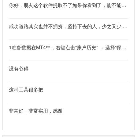
你好，朋友这个软件提取不了如果你看到了，能不能把这个纯净版的发我邮箱里不
成功道路其实也并不拥挤，坚持下去的人，少之又少,说的真好
1准备数据在MT4中，右键点击“账户历史” → 选择“保存为详细户口结单” → 保存为一个HTML文件。用Excel打开这个HTML文件，或者打开它并复制全部内容，粘贴到一个空白Excel工作表中。2使用你的.xlsm文件打开你已经保存好的“MT4报表合并神器.xlsm”文件。将上一步中未处理的两行数据，复制并粘贴到这个.xlsm文件的第一个工作表中。3运行宏在Excel中，按快捷键 Alt + F8 打开“宏”对话框。选择名为 MergeMT4Statement_Ultimate 的宏，然后点击“执行”或“运行”。4完成宏运行后，你会发现原本错位成两行的数据，已经自动合并成一行了。
没有心得
这种工具很多把
非常好，非常实用，感谢