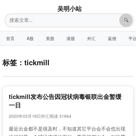
吴明小站
搜
🔍
索
首页
A股
美股
港股
外汇
返佣
平
标签：tickmill
tickmill发布公告因冠状病毒银联出金暂缓
一日
2020年03月18日
外汇
阅读 31664
最近出金都不是很及时，不知道其它平台会不会也出现