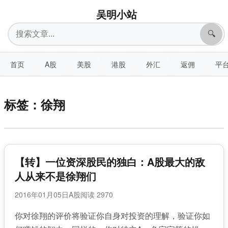
吴明小站
搜
🔍
索
首页
A股
美股
港股
外汇
返佣
平
标签：徐翔
【转】一位资深股民的独白：A股最大的敌
人从来不是徐翔们
2016年01月05日
A股
阅读 2970
你对徐翔的评价将验证你自身对投资的理解，验证你如