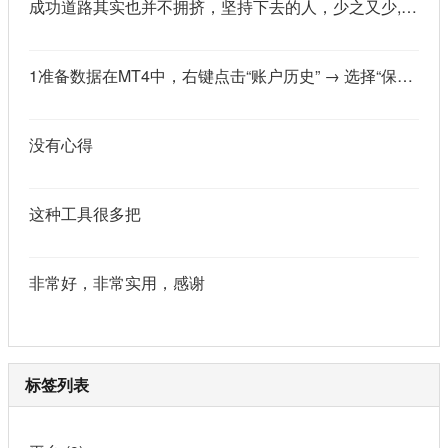
成功道路其实也并不拥挤，坚持下去的人，少之又少,说的真好
1准备数据在MT4中，右键点击“账户历史” → 选择“保存为详细户口结单” → 保存为一个HTML文件。用Excel打开这个HTML文件，或者打开它并复制全部内容，粘贴到一个空白Excel工作表中。2使用你的.xlsm文件打开你已经保存好的“MT4报表合并神器.xlsm”文件。将上一步中未处理的两行数据，复制并粘贴到这个.xlsm文件的第一个工作表中。3运行宏在Excel中，按快捷键 Alt + F8 打开“宏”对话框。选择名为 MergeMT4Statement_Ultimate 的宏，然后点击“执行”或“运行”。4完成宏运行后，你会发现原本错位成两行的数据，已经自动合并成一行了。
没有心得
这种工具很多把
非常好，非常实用，感谢
标签列表