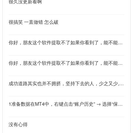
很久没更新看啊
很搞笑 一直做错 怎么破
你好，朋友这个软件提取不了如果你看到了，能不能把这个纯净版的发我邮箱里不
你好，朋友这个软件提取不了如果你看到了，能不能把这个纯净版的发我邮箱里不
成功道路其实也并不拥挤，坚持下去的人，少之又少,说的真好
1准备数据在MT4中，右键点击“账户历史” → 选择“保存为详细户口结单” → 保存为一个HTML文件。用Excel打开这个HTML文件，或者打开它并复制全部内容，粘贴到一个空白Excel工作表中。2使用你的.xlsm文件打开你已经保存好的“MT4报表合并神器.xlsm”文件。将上一步中未处理的两行数据，复制并粘贴到这个.xlsm文件的第一个工作表中。3运行宏在Excel中，按快捷键 Alt + F8 打开“宏”对话框。选择名为 MergeMT4Statement_Ultimate 的宏，然后点击“执行”或“运行”。4完成宏运行后，你会发现原本错位成两行的数据，已经自动合并成一行了。
没有心得