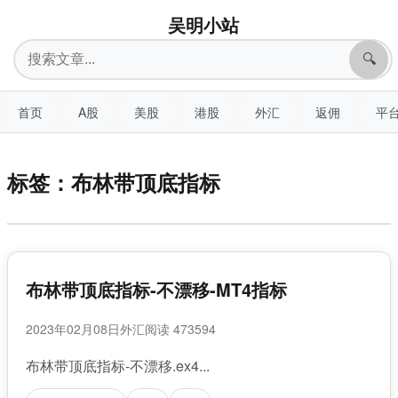
吴明小站
搜
🔍
索
首页
A股
美股
港股
外汇
返佣
平
标签：布林带顶底指标
布林带顶底指标-不漂移-MT4指标
2023年02月08日
外汇
阅读 473594
布林带顶底指标-不漂移.ex4...