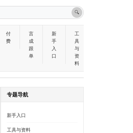
🔍
付
言
新
工
费
成
手
具
跟
入
与
单
口
资
料
专题导航
新手入口
工具与资料