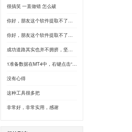
很搞笑 一直做错 怎么破
你好，朋友这个软件提取不了如果你看到了，能不能把这个纯净版的发我邮箱里不
你好，朋友这个软件提取不了如果你看到了，能不能把这个纯净版的发我邮箱里不
成功道路其实也并不拥挤，坚持下去的人，少之又少,说的真好
1准备数据在MT4中，右键点击“账户历史” → 选择“保存为详细户口结单” → 保存为一个HTML文件。用Excel打开这个HTML文件，或者打开它并复制全部内容，粘贴到一个空白Excel工作表中。2使用你的.xlsm文件打开你已经保存好的“MT4报表合并神器.xlsm”文件。将上一步中未处理的两行数据，复制并粘贴到这个.xlsm文件的第一个工作表中。3运行宏在Excel中，按快捷键 Alt + F8 打开“宏”对话框。选择名为 MergeMT4Statement_Ultimate 的宏，然后点击“执行”或“运行”。4完成宏运行后，你会发现原本错位成两行的数据，已经自动合并成一行了。
没有心得
这种工具很多把
非常好，非常实用，感谢