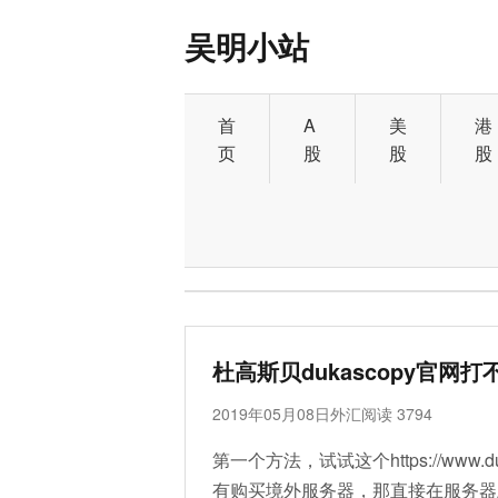
吴明小站
首
A
美
港
页
股
股
股
标签：杜高斯贝
杜高斯贝dukascopy官网
2019年05月08日
外汇
阅读 3794
第一个方法，试试这个https://www.duk
有购买境外服务器，那直接在服务器