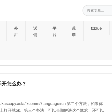
搜
索
外
返
平
观
fxblue
汇
佣
台
摩
打不开怎么办？
ascopy.asia/fxcomm/?language=cn 第二个方法，如果你
上打开就ok。第三个办法，可以长期解决这个尴尬，还可以