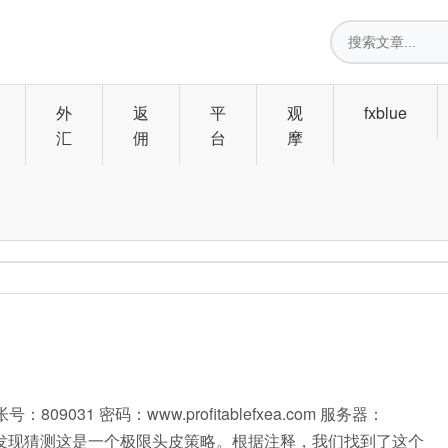
搜
索
外
返
平
观
fxblue
汇
佣
台
摩
9031 密码：www.profitablefxea.com 服务器：
录上去，我们发现猜测这是一个极限头皮策略。根据注释，我们找到了这个