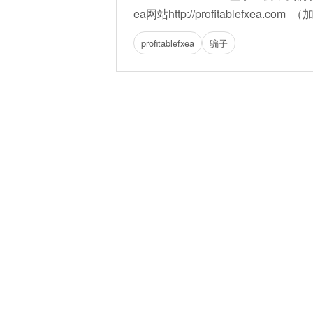
ea网站http://profitablefxea.com （
profitablefxea
骗子