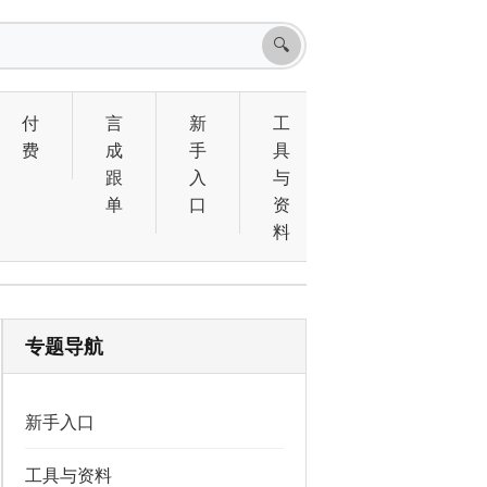
🔍
付
言
新
工
费
成
手
具
跟
入
与
单
口
资
料
专题导航
新手入口
工具与资料