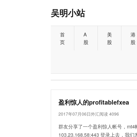
吴明小站
首
A
美
港
页
股
股
股
标签：骗子
盈利惊人的profitablefxea
2017年07月06日
外汇
阅读 4096
群友分享了一个盈利惊人帐号，mt4帐号：80
103.23.168.58:443 登