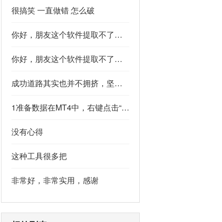
很搞笑 一直做错 怎么破
你好，朋友这个软件提取不了如果你看到了，能不能把这个纯净版的发我邮箱里不
你好，朋友这个软件提取不了如果你看到了，能不能把这个纯净版的发我邮箱里不
成功道路其实也并不拥挤，坚持下去的人，少之又少,说的真好
1准备数据在MT4中，右键点击“账户历史” → 选择“保存为详细户口结单” → 保存为一个HTML文件。用Excel打开这个HTML文件，或者打开它并复制全部内容，粘贴到一个空白Excel工作表中。2使用你的.xlsm文件打开你已经保存好的“MT4报表合并神器.xlsm”文件。将上一步中未处理的两行数据，复制并粘贴到这个.xlsm文件的第一个工作表中。3运行宏在Excel中，按快捷键 Alt + F8 打开“宏”对话框。选择名为 MergeMT4Statement_Ultimate 的宏，然后点击“执行”或“运行”。4完成宏运行后，你会发现原本错位成两行的数据，已经自动合并成一行了。
没有心得
这种工具很多把
非常好，非常实用，感谢