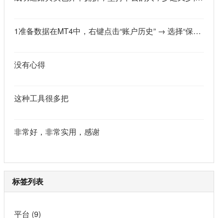
1准备数据在MT4中，右键点击“账户历史” → 选择“保存为详细户口结单” → 保存为一个HTML文件。用Excel打开这个HTML文件，或者打开它并复制全部内容，粘贴到一个空白Excel工作表中。2使用你的.xlsm文件打开你已经保存好的“MT4报表合并神器.xlsm”文件。将上一步中未处理的两行数据，复制并粘贴到这个.xlsm文件的第一个工作表中。3运行宏在Excel中，按快捷键 Alt + F8 打开“宏”对话框。选择名为 MergeMT4Statement_Ultimate 的宏，然后点击“执行”或“运行”。4完成宏运行后，你会发现原本错位成两行的数据，已经自动合并成一行了。
没有心得
这种工具很多把
非常好，非常实用，感谢
标签列表
平台
(9)