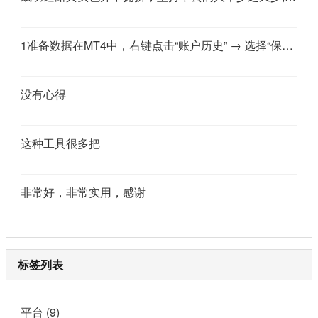
1准备数据在MT4中，右键点击“账户历史” → 选择“保存为详细户口结单” → 保存为一个HTML文件。用Excel打开这个HTML文件，或者打开它并复制全部内容，粘贴到一个空白Excel工作表中。2使用你的.xlsm文件打开你已经保存好的“MT4报表合并神器.xlsm”文件。将上一步中未处理的两行数据，复制并粘贴到这个.xlsm文件的第一个工作表中。3运行宏在Excel中，按快捷键 Alt + F8 打开“宏”对话框。选择名为 MergeMT4Statement_Ultimate 的宏，然后点击“执行”或“运行”。4完成宏运行后，你会发现原本错位成两行的数据，已经自动合并成一行了。
没有心得
这种工具很多把
非常好，非常实用，感谢
标签列表
平台
(9)