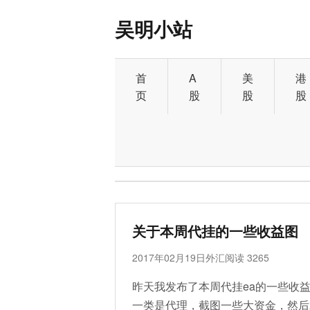
吴明小站
首
A
美
港
页
股
股
股
标签：代挂
关于本周代挂的一些收益图
2017年02月19日
外汇
阅读 3265
昨天我发布了本周代挂ea的一些收
一类是代理，截图一些大资金，然后