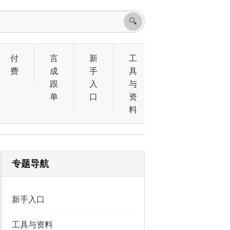
🔍
付
言
新
工
费
成
手
具
跟
入
与
单
口
资
料
专题导航
新手入口
工具与资料