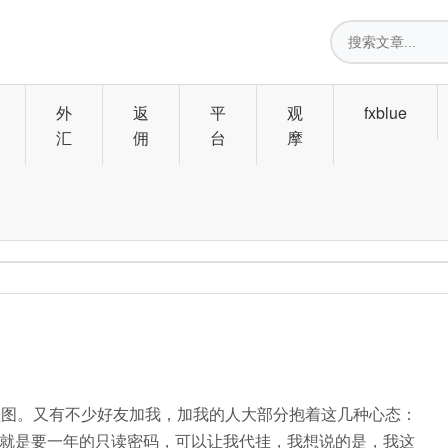
搜
索
外
返
平
观
fxblue
汇
佣
台
摩
益图。又有不少好友加我，加我的人大部分抱着这几种心态：
就是要一年的只读密码，可以让我代挂，我想说的是，我这