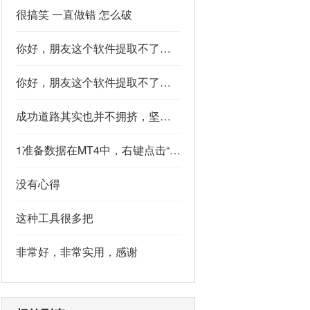
很搞笑 一直做错 怎么破
你好，朋友这个软件提取不了如果你看到了，能不能把这个纯净版的发我邮箱里不
你好，朋友这个软件提取不了如果你看到了，能不能把这个纯净版的发我邮箱里不
成功道路其实也并不拥挤，坚持下去的人，少之又少,说的真好
1准备数据在MT4中，右键点击“账户历史” → 选择“保存为详细户口结单” → 保存为一个HTML文件。用Excel打开这个HTML文件，或者打开它并复制全部内容，粘贴到一个空白Excel工作表中。2使用你的.xlsm文件打开你已经保存好的“MT4报表合并神器.xlsm”文件。将上一步中未处理的两行数据，复制并粘贴到这个.xlsm文件的第一个工作表中。3运行宏在Excel中，按快捷键 Alt + F8 打开“宏”对话框。选择名为 MergeMT4Statement_Ultimate 的宏，然后点击“执行”或“运行”。4完成宏运行后，你会发现原本错位成两行的数据，已经自动合并成一行了。
没有心得
这种工具很多把
非常好，非常实用，感谢