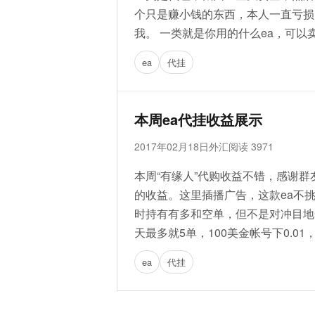
个只是赚小钱的东西，本人一直亏损
我。 一类就是你用的什么ea，可以卖
ea
代挂
本周ea代挂收益展示
2017年02月18日
外汇
阅读 3971
本周“有缘人”代购收益不错，感谢
的收益。这里插播广告，这款ea不
时持有有多和空单，但不是对冲目地
天最多就5单，100美金帐号下0.01
ea
代挂