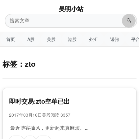
吴明小站
搜
🔍
索
首页
A股
美股
港股
外汇
返佣
平
标签：zto
即时交易:zto空单已出
2017年03月16日
美股
阅读 3357
最近博客抽风，更新起来真麻烦。...