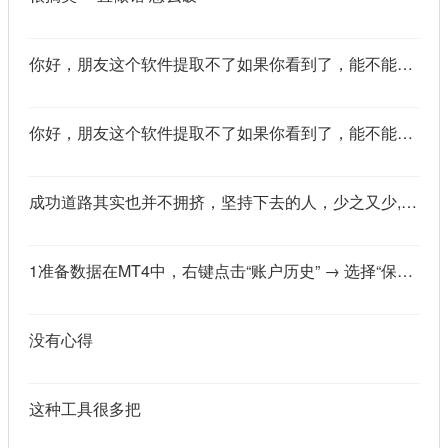
你好，朋友这个软件提取不了如果你看到了，能不能把这个纯净版的发我邮箱里不
你好，朋友这个软件提取不了如果你看到了，能不能把这个纯净版的发我邮箱里不
成功道路其实也并不拥挤，坚持下去的人，少之又少,说的真好
1准备数据在MT4中，右键点击“账户历史” → 选择“保存为详细户口结单” → 保存为一个HTML文件。用Excel打开这个HTML文件，或者打开它并复制全部内容，粘贴到一个空白Excel工作表中。2使用你的.xlsm文件打开你已经保存好的“MT4报表合并神器.xlsm”文件。将上一步中未处理的两行数据，复制并粘贴到这个.xlsm文件的第一个工作表中。3运行宏在Excel中，按快捷键 Alt + F8 打开“宏”对话框。选择名为 MergeMT4Statement_Ultimate 的宏，然后点击“执行”或“运行”。4完成宏运行后，你会发现原本错位成两行的数据，已经自动合并成一行了。
没有心得
这种工具很多把