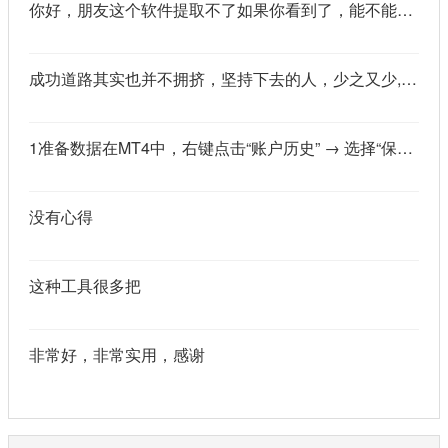
你好，朋友这个软件提取不了如果你看到了，能不能把这个纯净版的发我邮箱里不
成功道路其实也并不拥挤，坚持下去的人，少之又少,说的真好
1准备数据在MT4中，右键点击“账户历史” → 选择“保存为详细户口结单” → 保存为一个HTML文件。用Excel打开这个HTML文件，或者打开它并复制全部内容，粘贴到一个空白Excel工作表中。2使用你的.xlsm文件打开你已经保存好的“MT4报表合并神器.xlsm”文件。将上一步中未处理的两行数据，复制并粘贴到这个.xlsm文件的第一个工作表中。3运行宏在Excel中，按快捷键 Alt + F8 打开“宏”对话框。选择名为 MergeMT4Statement_Ultimate 的宏，然后点击“执行”或“运行”。4完成宏运行后，你会发现原本错位成两行的数据，已经自动合并成一行了。
没有心得
这种工具很多把
非常好，非常实用，感谢