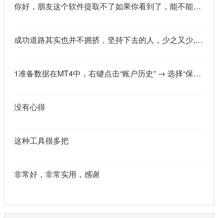
你好，朋友这个软件提取不了如果你看到了，能不能把这个纯净版的发我邮箱里不
成功道路其实也并不拥挤，坚持下去的人，少之又少,说的真好
1准备数据在MT4中，右键点击“账户历史” → 选择“保存为详细户口结单” → 保存为一个HTML文件。用Excel打开这个HTML文件，或者打开它并复制全部内容，粘贴到一个空白Excel工作表中。2使用你的.xlsm文件打开你已经保存好的“MT4报表合并神器.xlsm”文件。将上一步中未处理的两行数据，复制并粘贴到这个.xlsm文件的第一个工作表中。3运行宏在Excel中，按快捷键 Alt + F8 打开“宏”对话框。选择名为 MergeMT4Statement_Ultimate 的宏，然后点击“执行”或“运行”。4完成宏运行后，你会发现原本错位成两行的数据，已经自动合并成一行了。
没有心得
这种工具很多把
非常好，非常实用，感谢