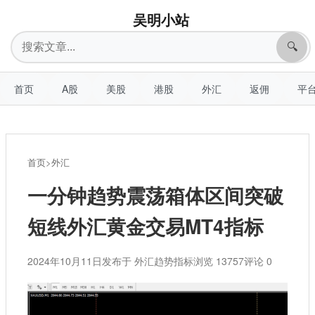
吴明小站
搜
🔍
索
首页
A股
美股
港股
外汇
返佣
平
首页
>
外汇
一分钟趋势震荡箱体区间突破
短线外汇黄金交易MT4指标
2024年10月11日
发布于 外汇趋势指标
浏览 13757
评论 0