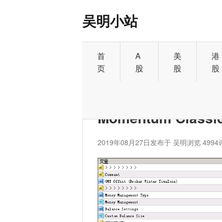
吴明小站
首
A
美
港
页
股
股
股
首页
>
外汇
Momentum Classic
2019年08月27日
发布于 吴明
浏览 4994