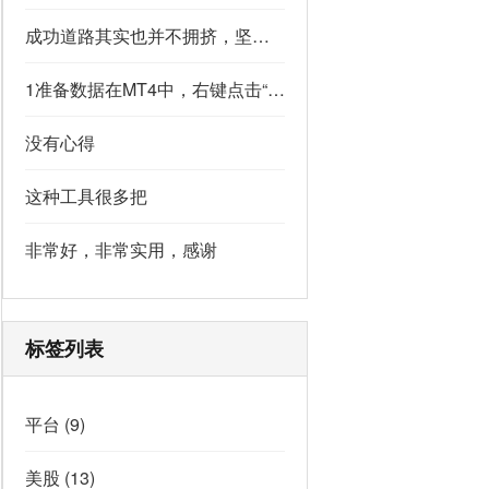
成功道路其实也并不拥挤，坚持下去的人，少之又少,说的真好
1准备数据在MT4中，右键点击“账户历史” → 选择“保存为详细户口结单” → 保存为一个HTML文件。用Excel打开这个HTML文件，或者打开它并复制全部内容，粘贴到一个空白Excel工作表中。2使用你的.xlsm文件打开你已经保存好的“MT4报表合并神器.xlsm”文件。将上一步中未处理的两行数据，复制并粘贴到这个.xlsm文件的第一个工作表中。3运行宏在Excel中，按快捷键 Alt + F8 打开“宏”对话框。选择名为 MergeMT4Statement_Ultimate 的宏，然后点击“执行”或“运行”。4完成宏运行后，你会发现原本错位成两行的数据，已经自动合并成一行了。
没有心得
这种工具很多把
非常好，非常实用，感谢
标签列表
平台
(9)
美股
(13)