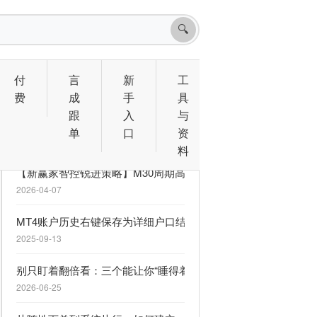
🔍
付
言
新
工
费
成
手
具
跟
入
与
相关文章
单
口
资
料
【新赢家智控锐进策略】M30周期高胜率一单一结，自适应行情
2026-04-07
MT4账户历史右键保存为详细户口结单分两行显示的解决方案
2025-09-13
别只盯着翻倍看：三个能让你“睡得着觉”的 MQL5 信号
2026-06-25