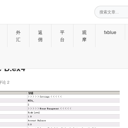
搜
索
外
返
平
观
fxblue
汇
佣
台
摩
 B.ex4
评论 2