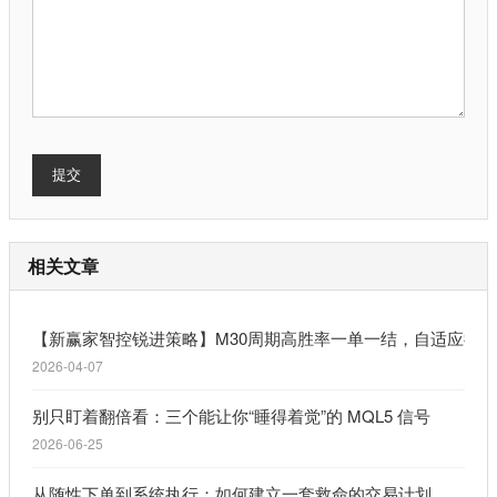
提交
相关文章
【新赢家智控锐进策略】M30周期高胜率一单一结，自适应行
2026-04-07
别只盯着翻倍看：三个能让你“睡得着觉”的 MQL5 信号
2026-06-25
从随性下单到系统执行：如何建立一套救命的交易计划