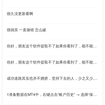
很久没更新看啊
很搞笑 一直做错 怎么破
你好，朋友这个软件提取不了如果你看到了，能不能把这个纯净版的发我邮箱里不
你好，朋友这个软件提取不了如果你看到了，能不能把这个纯净版的发我邮箱里不
成功道路其实也并不拥挤，坚持下去的人，少之又少,说的真好
1准备数据在MT4中，右键点击“账户历史” → 选择“保存为详细户口结单” → 保存为一个HTML文件。用Excel打开这个HTML文件，或者打开它并复制全部内容，粘贴到一个空白Excel工作表中。2使用你的.xlsm文件打开你已经保存好的“MT4报表合并神器.xlsm”文件。将上一步中未处理的两行数据，复制并粘贴到这个.xlsm文件的第一个工作表中。3运行宏在Excel中，按快捷键 Alt + F8 打开“宏”对话框。选择名为 MergeMT4Statement_Ultimate 的宏，然后点击“执行”或“运行”。4完成宏运行后，你会发现原本错位成两行的数据，已经自动合并成一行了。