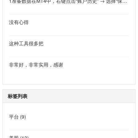
1准备数据在MT4中，右键点击“账户历史” → 选择“保存为详细户口结单” → 保存为一个HTML文件。用Excel打开这个HTML文件，或者打开它并复制全部内容，粘贴到一个空白Excel工作表中。2使用你的.xlsm文件打开你已经保存好的“MT4报表合并神器.xlsm”文件。将上一步中未处理的两行数据，复制并粘贴到这个.xlsm文件的第一个工作表中。3运行宏在Excel中，按快捷键 Alt + F8 打开“宏”对话框。选择名为 MergeMT4Statement_Ultimate 的宏，然后点击“执行”或“运行”。4完成宏运行后，你会发现原本错位成两行的数据，已经自动合并成一行了。
没有心得
这种工具很多把
非常好，非常实用，感谢
标签列表
平台
(9)
美股
(13)