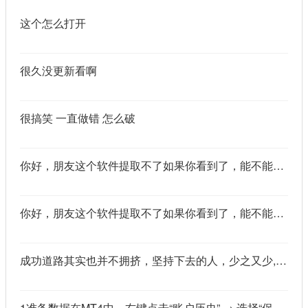
这个怎么打开
很久没更新看啊
很搞笑 一直做错 怎么破
你好，朋友这个软件提取不了如果你看到了，能不能把这个纯净版的发我邮箱里不
你好，朋友这个软件提取不了如果你看到了，能不能把这个纯净版的发我邮箱里不
成功道路其实也并不拥挤，坚持下去的人，少之又少,说的真好
1准备数据在MT4中，右键点击“账户历史” → 选择“保存为详细户口结单” → 保存为一个HTML文件。用Excel打开这个HTML文件，或者打开它并复制全部内容，粘贴到一个空白Excel工作表中。2使用你的.xlsm文件打开你已经保存好的“MT4报表合并神器.xlsm”文件。将上一步中未处理的两行数据，复制并粘贴到这个.xlsm文件的第一个工作表中。3运行宏在Excel中，按快捷键 Alt + F8 打开“宏”对话框。选择名为 MergeMT4Statement_Ultimate 的宏，然后点击“执行”或“运行”。4完成宏运行后，你会发现原本错位成两行的数据，已经自动合并成一行了。