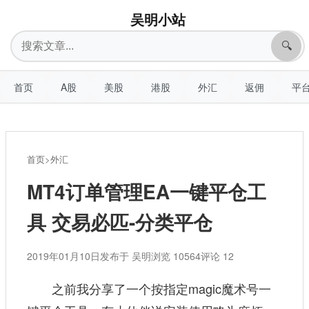
吴明小站
搜
🔍
索
首页
A股
美股
港股
外汇
返佣
平
首页
>
外汇
MT4订单管理EA一键平仓工
具 交易必匹-分类平仓
2019年01月10日
发布于 吴明
浏览 10564
评论 12
之前我分享了一个
按指定magic魔术号一