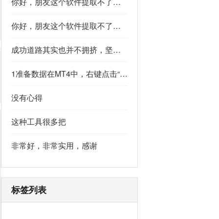
你好，朋友这个软件提取不了如果你看到了，能不能把这个纯净版的发我邮箱里不
你好，朋友这个软件提取不了如果你看到了，能不能把这个纯净版的发我邮箱里不
成功道路其实也并不拥挤，坚持下去的人，少之又少,说的真好
1准备数据在MT4中，右键点击“账户历史” → 选择“保存为详细户口结单” → 保存为一个HTML文件。用Excel打开这个HTML文件，或者打开它并复制全部内容，粘贴到一个空白Excel工作表中。2使用你的.xlsm文件打开你已经保存好的“MT4报表合并神器.xlsm”文件。将上一步中未处理的两行数据，复制并粘贴到这个.xlsm文件的第一个工作表中。3运行宏在Excel中，按快捷键 Alt + F8 打开“宏”对话框。选择名为 MergeMT4Statement_Ultimate 的宏，然后点击“执行”或“运行”。4完成宏运行后，你会发现原本错位成两行的数据，已经自动合并成一行了。
没有心得
这种工具很多把
非常好，非常实用，感谢
标签列表