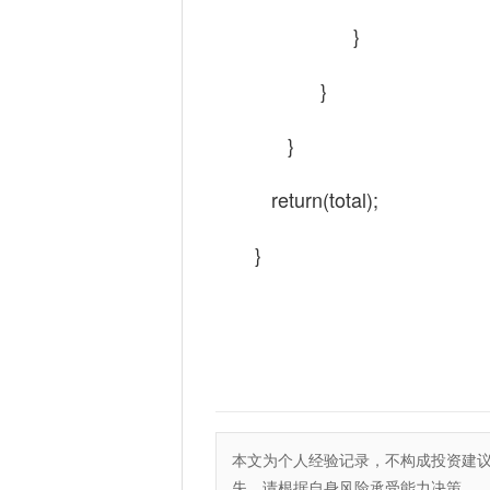
}
}
}
return(total);
}
本文为个人经验记录，不构成投资建
失，请根据自身风险承受能力决策。