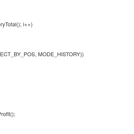
ryTotal(); i++)
ELECT_BY_POS, MODE_HISTORY))
it();