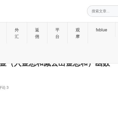
搜
索
外
返
平
观
fxblue
汇
佣
台
摩
计本金（入金总和减去出金总和）函数
评论 3