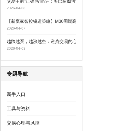
交易中的"正确感"陷阱：多巴胺如何让你逆势上瘾
2026-04-08
【新赢家智控锐进策略】M30周期高胜率一单一结，自适应行情
2026-04-07
越跌越买，越涨越空：逆势交易的心理陷阱
2026-04-03
专题导航
新手入口
工具与资料
交易心理与风控