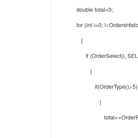
double total=0;
for (int i=0; i<OrdersHisto
{
if (OrderSelect(i, S
{
if(OrderType()>5)
{
total+=OrderProf