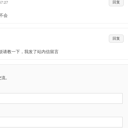
57:27
回复
不会
回复
烦请教一下，我发了站内信留言
交流。