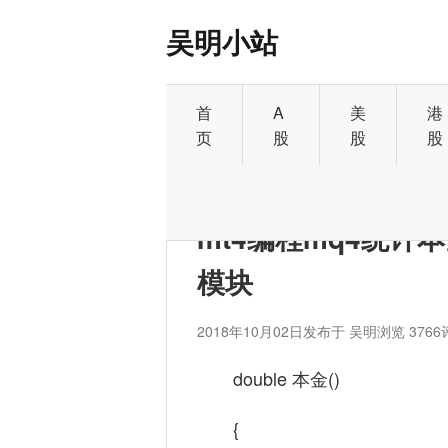
吴明小站
首
A
美
港
页
股
股
股
首页
>
外汇
mt4编程mq4统
模块
2018年10月02日
发布于 吴明
浏览 3766
double 本金()
{