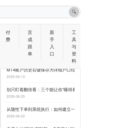
🔍
付
言
新
工
费
成
手
具
跟
入
与
相关文章
单
口
资
料
MT4账户历史右键保存为详细户口结单分两行显示的解决方案
2025-09-13
别只盯着翻倍看：三个能让你“睡得着觉”的 MQL5 信号
2026-06-25
从随性下单到系统执行：如何建立一套救命的交易计划
2026-06-02