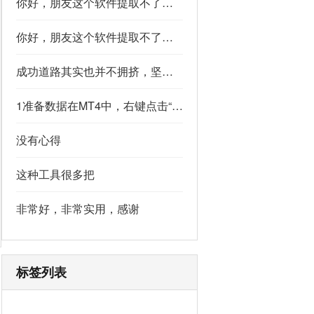
你好，朋友这个软件提取不了如果你看到了，能不能把这个纯净版的发我邮箱里不
你好，朋友这个软件提取不了如果你看到了，能不能把这个纯净版的发我邮箱里不
成功道路其实也并不拥挤，坚持下去的人，少之又少,说的真好
1准备数据在MT4中，右键点击“账户历史” → 选择“保存为详细户口结单” → 保存为一个HTML文件。用Excel打开这个HTML文件，或者打开它并复制全部内容，粘贴到一个空白Excel工作表中。2使用你的.xlsm文件打开你已经保存好的“MT4报表合并神器.xlsm”文件。将上一步中未处理的两行数据，复制并粘贴到这个.xlsm文件的第一个工作表中。3运行宏在Excel中，按快捷键 Alt + F8 打开“宏”对话框。选择名为 MergeMT4Statement_Ultimate 的宏，然后点击“执行”或“运行”。4完成宏运行后，你会发现原本错位成两行的数据，已经自动合并成一行了。
没有心得
这种工具很多把
非常好，非常实用，感谢
标签列表