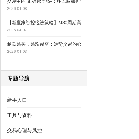
交易中的"正确感"陷阱：多巴胺如何让你逆势上瘾
2026-04-08
【新赢家智控锐进策略】M30周期高胜率一单一结，自适应行情
2026-04-07
越跌越买，越涨越空：逆势交易的心理陷阱
2026-04-03
专题导航
新手入口
工具与资料
交易心理与风控