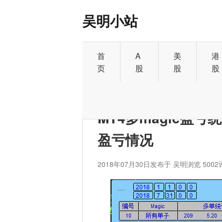
吴明小站
首
A
美
港
页
股
股
股
首页
>
外汇
MT4多magic盈
盈亏情况
2018年07月30日
发布于 吴明
浏览 5002