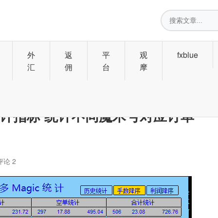
搜
索
外
返
平
观
fxblue
汇
佣
台
摩
亏统计指标 统计不同魔术号对应订单
评论 2