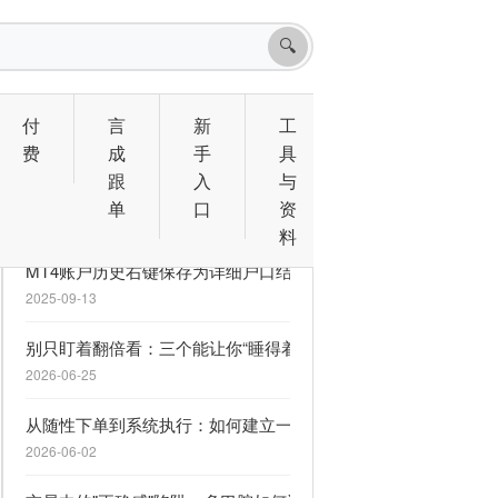
🔍
付
言
新
工
费
成
手
具
跟
入
与
相关文章
单
口
资
料
MT4账户历史右键保存为详细户口结单分两行显示的解决方案
2025-09-13
别只盯着翻倍看：三个能让你“睡得着觉”的 MQL5 信号
2026-06-25
从随性下单到系统执行：如何建立一套救命的交易计划
2026-06-02