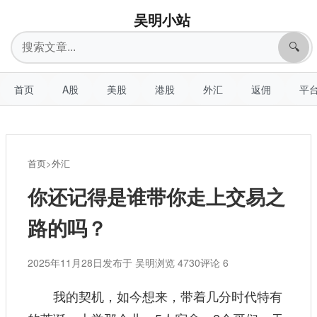
吴明小站
搜
🔍
索
首页
A股
美股
港股
外汇
返佣
平
首页
>
外汇
你还记得是谁带你走上交易之
路的吗？
2025年11月28日
发布于 吴明
浏览 4730
评论 6
我的契机，如今想来，带着几分时代特有