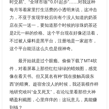
时交易”、“全球市场”“0.01起步”……对我这种
每月等着家里打生活费的小透明来说，这冲击
力，不亚于发现学校后街有个没人知道的奶茶
店在买一送一，要知道那个时候的珍珠奶茶还
是2元一杯的价格。这个平台现在好像还活着，
不过被人爆料是黑平台，注册地是一家超市，
这个平台能活这么久也是很神奇。
最开始就是过个眼瘾。偷偷下载了MT4软
件，对着屏幕上那些红红绿绿的蜡烛图，感觉
像在看天书。但又莫名有种“我在接触高级东
西”的暗爽。趁宿舍没人的时候，我还装模作样
地研究啥叫“金叉死叉”，在论坛里看那些大神
晒盈利截图，心里痒痒的：这玩意儿，真能赚
到钱？