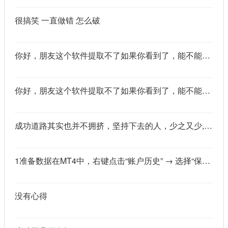
很搞笑 一直做错 怎么破
你好，朋友这个软件提取不了如果你看到了，能不能把这个纯净版的发我邮箱里不
你好，朋友这个软件提取不了如果你看到了，能不能把这个纯净版的发我邮箱里不
成功道路其实也并不拥挤，坚持下去的人，少之又少,说的真好
1准备数据在MT4中，右键点击“账户历史” → 选择“保存为详细户口结单” → 保存为一个HTML文件。用Excel打开这个HTML文件，或者打开它并复制全部内容，粘贴到一个空白Excel工作表中。2使用你的.xlsm文件打开你已经保存好的“MT4报表合并神器.xlsm”文件。将上一步中未处理的两行数据，复制并粘贴到这个.xlsm文件的第一个工作表中。3运行宏在Excel中，按快捷键 Alt + F8 打开“宏”对话框。选择名为 MergeMT4Statement_Ultimate 的宏，然后点击“执行”或“运行”。4完成宏运行后，你会发现原本错位成两行的数据，已经自动合并成一行了。
没有心得