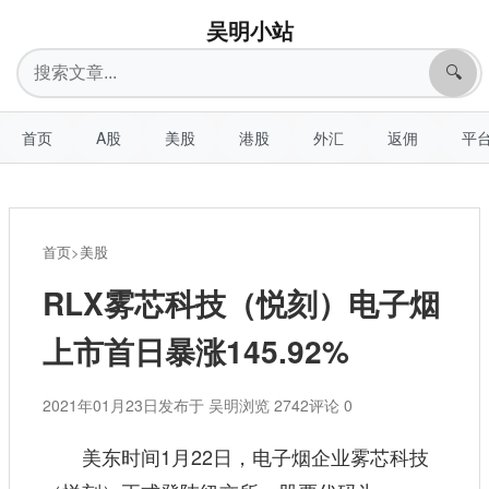
吴明小站
搜
🔍
索
首页
A股
美股
港股
外汇
返佣
平
首页
>
美股
RLX雾芯科技（悦刻）电子烟
上市首日暴涨145.92%
2021年01月23日
发布于 吴明
浏览 2742
评论 0
美东时间1月22日，电子烟企业雾芯科技