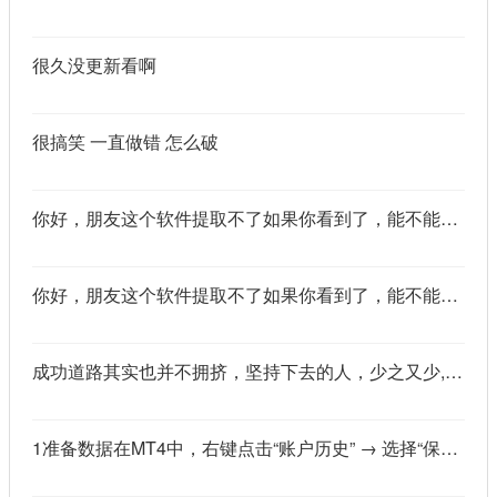
很久没更新看啊
很搞笑 一直做错 怎么破
你好，朋友这个软件提取不了如果你看到了，能不能把这个纯净版的发我邮箱里不
你好，朋友这个软件提取不了如果你看到了，能不能把这个纯净版的发我邮箱里不
成功道路其实也并不拥挤，坚持下去的人，少之又少,说的真好
1准备数据在MT4中，右键点击“账户历史” → 选择“保存为详细户口结单” → 保存为一个HTML文件。用Excel打开这个HTML文件，或者打开它并复制全部内容，粘贴到一个空白Excel工作表中。2使用你的.xlsm文件打开你已经保存好的“MT4报表合并神器.xlsm”文件。将上一步中未处理的两行数据，复制并粘贴到这个.xlsm文件的第一个工作表中。3运行宏在Excel中，按快捷键 Alt + F8 打开“宏”对话框。选择名为 MergeMT4Statement_Ultimate 的宏，然后点击“执行”或“运行”。4完成宏运行后，你会发现原本错位成两行的数据，已经自动合并成一行了。