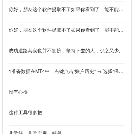
你好，朋友这个软件提取不了如果你看到了，能不能把这个纯净版的发我邮箱里不
你好，朋友这个软件提取不了如果你看到了，能不能把这个纯净版的发我邮箱里不
成功道路其实也并不拥挤，坚持下去的人，少之又少,说的真好
1准备数据在MT4中，右键点击“账户历史” → 选择“保存为详细户口结单” → 保存为一个HTML文件。用Excel打开这个HTML文件，或者打开它并复制全部内容，粘贴到一个空白Excel工作表中。2使用你的.xlsm文件打开你已经保存好的“MT4报表合并神器.xlsm”文件。将上一步中未处理的两行数据，复制并粘贴到这个.xlsm文件的第一个工作表中。3运行宏在Excel中，按快捷键 Alt + F8 打开“宏”对话框。选择名为 MergeMT4Statement_Ultimate 的宏，然后点击“执行”或“运行”。4完成宏运行后，你会发现原本错位成两行的数据，已经自动合并成一行了。
没有心得
这种工具很多把
非常好，非常实用，感谢