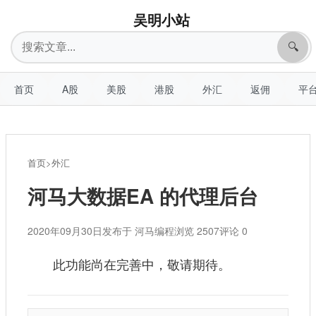
吴明小站
搜
🔍
索
首页
A股
美股
港股
外汇
返佣
平
首页
>
外汇
河马大数据EA 的代理后台
2020年09月30日
发布于 河马编程
浏览 2507
评论 0
此功能尚在完善中，敬请期待。