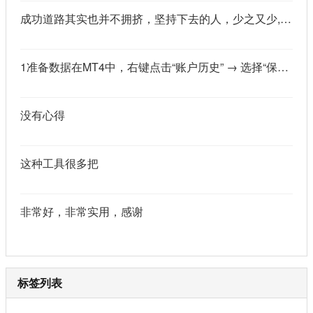
成功道路其实也并不拥挤，坚持下去的人，少之又少,说的真好
1准备数据在MT4中，右键点击“账户历史” → 选择“保存为详细户口结单” → 保存为一个HTML文件。用Excel打开这个HTML文件，或者打开它并复制全部内容，粘贴到一个空白Excel工作表中。2使用你的.xlsm文件打开你已经保存好的“MT4报表合并神器.xlsm”文件。将上一步中未处理的两行数据，复制并粘贴到这个.xlsm文件的第一个工作表中。3运行宏在Excel中，按快捷键 Alt + F8 打开“宏”对话框。选择名为 MergeMT4Statement_Ultimate 的宏，然后点击“执行”或“运行”。4完成宏运行后，你会发现原本错位成两行的数据，已经自动合并成一行了。
没有心得
这种工具很多把
非常好，非常实用，感谢
标签列表