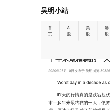
吴明小站
首
A
美
港
页
股
股
股
首页
>
其它
十年来最糟糕的一天
2020年03月10日
发布于 吴明
浏览 3032
Worst day in a decade as c
昨天的行情真的是跌宕起
市十多年来最糟糕的一天，债