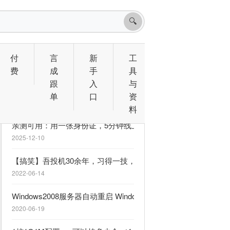
🔍
付
言
新
工
费
成
手
具
跟
入
与
相关文章
单
口
资
料
亲测可用：用一张身份证，5分钟线上注册“港卡” （免护照）
2025-12-10
【搞笑】吾投机30余年，习得一技，能发家致富。现传于各位，
2022-06-14
Windows2008服务器自动重启 Windows已从异常关机中恢复
2020-06-19