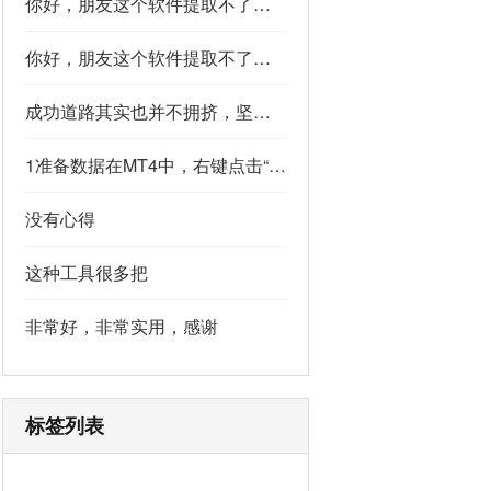
你好，朋友这个软件提取不了如果你看到了，能不能把这个纯净版的发我邮箱里不
你好，朋友这个软件提取不了如果你看到了，能不能把这个纯净版的发我邮箱里不
成功道路其实也并不拥挤，坚持下去的人，少之又少,说的真好
1准备数据在MT4中，右键点击“账户历史” → 选择“保存为详细户口结单” → 保存为一个HTML文件。用Excel打开这个HTML文件，或者打开它并复制全部内容，粘贴到一个空白Excel工作表中。2使用你的.xlsm文件打开你已经保存好的“MT4报表合并神器.xlsm”文件。将上一步中未处理的两行数据，复制并粘贴到这个.xlsm文件的第一个工作表中。3运行宏在Excel中，按快捷键 Alt + F8 打开“宏”对话框。选择名为 MergeMT4Statement_Ultimate 的宏，然后点击“执行”或“运行”。4完成宏运行后，你会发现原本错位成两行的数据，已经自动合并成一行了。
没有心得
这种工具很多把
非常好，非常实用，感谢
标签列表