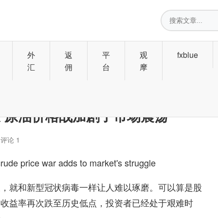
搜
索
外
返
平
观
fxblue
汇
佣
台
摩
 原油价格战加剧了市场震荡
6
评论 1
rude price war adds to market's struggle
伏，就和新型冠状病毒一样让人难以琢磨。可以算是股
券收益率再次跌至历史低点，投资者已经处于艰难时