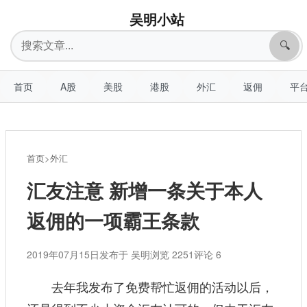
吴明小站
搜
🔍
索
首页
A股
美股
港股
外汇
返佣
平
首页
>
外汇
汇友注意 新增一条关于本人
返佣的一项霸王条款
2019年07月15日
发布于 吴明
浏览 2251
评论 6
去年我发布了免费帮忙返佣的活动以后，