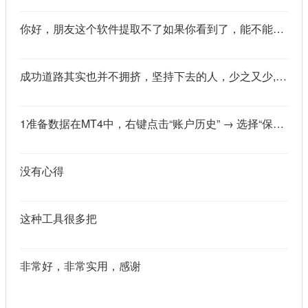
你好，朋友这个软件提取不了如果你看到了，能不能把这个纯净版的发我邮箱里不
成功道路其实也并不拥挤，坚持下去的人，少之又少,说的真好
1准备数据在MT4中，右键点击“账户历史” → 选择“保存为详细户口结单” → 保存为一个HTML文件。用Excel打开这个HTML文件，或者打开它并复制全部内容，粘贴到一个空白Excel工作表中。2使用你的.xlsm文件打开你已经保存好的“MT4报表合并神器.xlsm”文件。将上一步中未处理的两行数据，复制并粘贴到这个.xlsm文件的第一个工作表中。3运行宏在Excel中，按快捷键 Alt + F8 打开“宏”对话框。选择名为 MergeMT4Statement_Ultimate 的宏，然后点击“执行”或“运行”。4完成宏运行后，你会发现原本错位成两行的数据，已经自动合并成一行了。
没有心得
这种工具很多把
非常好，非常实用，感谢