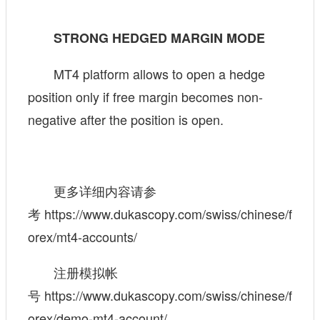
STRONG HEDGED MARGIN MODE
MT4 platform allows to open a hedge
position only if free margin becomes non-
negative after the position is open.
更多详细内容请参
考
https://www.dukascopy.com/swiss/chinese/f
orex/mt4-accounts/
注册模拟帐
号
https://www.dukascopy.com/swiss/chinese/f
orex/demo-mt4-account/