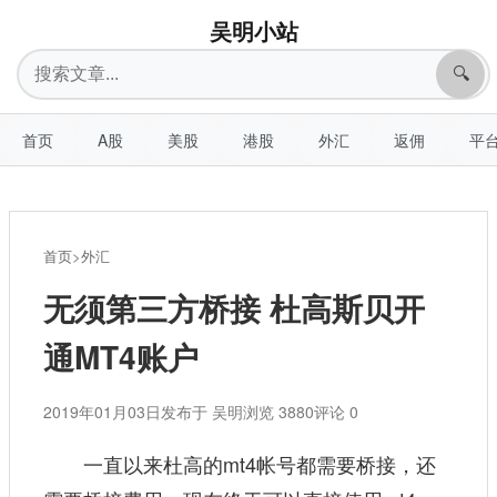
吴明小站
搜
🔍
索
首页
A股
美股
港股
外汇
返佣
平
首页
>
外汇
无须第三方桥接 杜高斯贝开
通MT4账户
2019年01月03日
发布于 吴明
浏览 3880
评论 0
一直以来杜高的mt4帐号都需要桥接，还