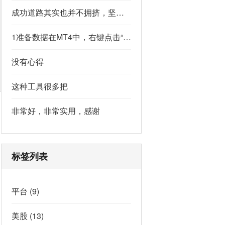
成功道路其实也并不拥挤，坚持下去的人，少之又少,说的真好
1准备数据在MT4中，右键点击“账户历史” → 选择“保存为详细户口结单” → 保存为一个HTML文件。用Excel打开这个HTML文件，或者打开它并复制全部内容，粘贴到一个空白Excel工作表中。2使用你的.xlsm文件打开你已经保存好的“MT4报表合并神器.xlsm”文件。将上一步中未处理的两行数据，复制并粘贴到这个.xlsm文件的第一个工作表中。3运行宏在Excel中，按快捷键 Alt + F8 打开“宏”对话框。选择名为 MergeMT4Statement_Ultimate 的宏，然后点击“执行”或“运行”。4完成宏运行后，你会发现原本错位成两行的数据，已经自动合并成一行了。
没有心得
这种工具很多把
非常好，非常实用，感谢
标签列表
平台
(9)
美股
(13)