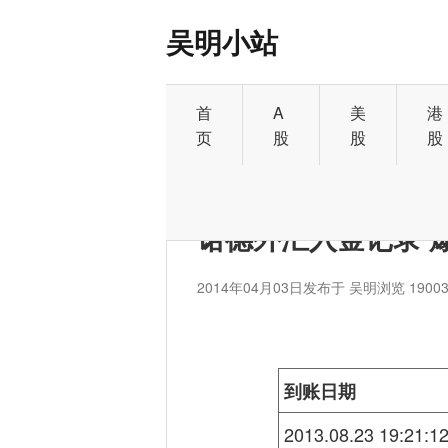
吴明小站
首
A
美
港
页
股
股
股
首页
>
外汇
诺德外汇入金记录 
2014年04月03日
发布于 吴明
浏览 1900
到账日期
2013.08.23 19:21:1