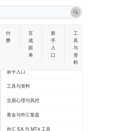
🔍
付
言
新
工
费
成
手
具
跟
入
与
专题导航
单
口
资
料
新手入口
工具与资料
交易心理与风控
黄金与外汇复盘
外汇 EA 与 MT4 工具