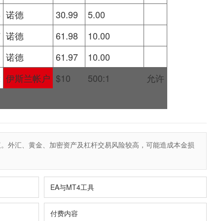
6
诺德
30.99
5.00
7
诺德
61.98
10.00
3
诺德
61.97
10.00
2
伊斯兰帐户
$10
500:1
允许
议。外汇、黄金、加密资产及杠杆交易风险较高，可能造成本金损
EA与MT4工具
付费内容