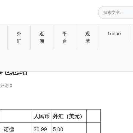
搜
索
外
返
平
观
fxblue
汇
佣
台
摩
爆仓总结
3
评论 0
人民币
外汇（美元）
2
诺德
30.99
5.00