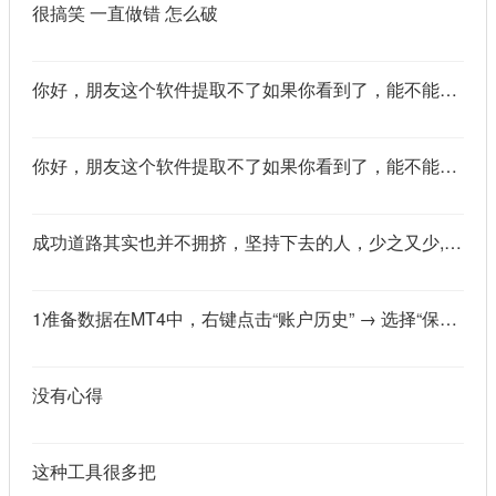
很搞笑 一直做错 怎么破
你好，朋友这个软件提取不了如果你看到了，能不能把这个纯净版的发我邮箱里不
你好，朋友这个软件提取不了如果你看到了，能不能把这个纯净版的发我邮箱里不
成功道路其实也并不拥挤，坚持下去的人，少之又少,说的真好
1准备数据在MT4中，右键点击“账户历史” → 选择“保存为详细户口结单” → 保存为一个HTML文件。用Excel打开这个HTML文件，或者打开它并复制全部内容，粘贴到一个空白Excel工作表中。2使用你的.xlsm文件打开你已经保存好的“MT4报表合并神器.xlsm”文件。将上一步中未处理的两行数据，复制并粘贴到这个.xlsm文件的第一个工作表中。3运行宏在Excel中，按快捷键 Alt + F8 打开“宏”对话框。选择名为 MergeMT4Statement_Ultimate 的宏，然后点击“执行”或“运行”。4完成宏运行后，你会发现原本错位成两行的数据，已经自动合并成一行了。
没有心得
这种工具很多把