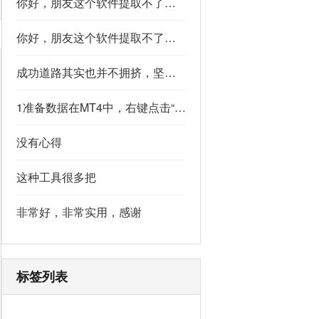
你好，朋友这个软件提取不了如果你看到了，能不能把这个纯净版的发我邮箱里不
你好，朋友这个软件提取不了如果你看到了，能不能把这个纯净版的发我邮箱里不
成功道路其实也并不拥挤，坚持下去的人，少之又少,说的真好
1准备数据在MT4中，右键点击“账户历史” → 选择“保存为详细户口结单” → 保存为一个HTML文件。用Excel打开这个HTML文件，或者打开它并复制全部内容，粘贴到一个空白Excel工作表中。2使用你的.xlsm文件打开你已经保存好的“MT4报表合并神器.xlsm”文件。将上一步中未处理的两行数据，复制并粘贴到这个.xlsm文件的第一个工作表中。3运行宏在Excel中，按快捷键 Alt + F8 打开“宏”对话框。选择名为 MergeMT4Statement_Ultimate 的宏，然后点击“执行”或“运行”。4完成宏运行后，你会发现原本错位成两行的数据，已经自动合并成一行了。
没有心得
这种工具很多把
非常好，非常实用，感谢
标签列表