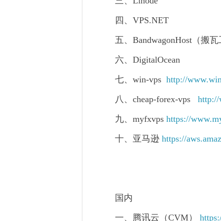
三、Linode
四、VPS.NET
五、BandwagonHost（搬
六、DigitalOcean
七、win-vps
http://www.wi
八、cheap-forex-vps
http:
九、myfxvps
https://www.my
十、亚马逊
https://aws.ama
国内
一、腾讯云（CVM）
https