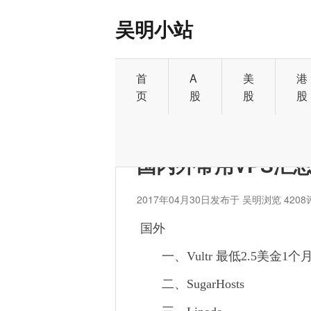
吴明小站
首
A
美
港
页
股
股
股
首页
>
其它
国内外常用VPS汇
2017年04月30日
发布于 吴明
浏览 4208
国外
一、Vultr 最低2.5美金1个
二、SugarHosts