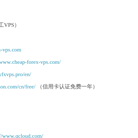
瓦工VPS）
n-vps.com
//www.cheap-forex-vps.com/
fxvps.pro/en/
zon.com/cn/free/
（信用卡认证免费一年）
://www.qcloud.com/