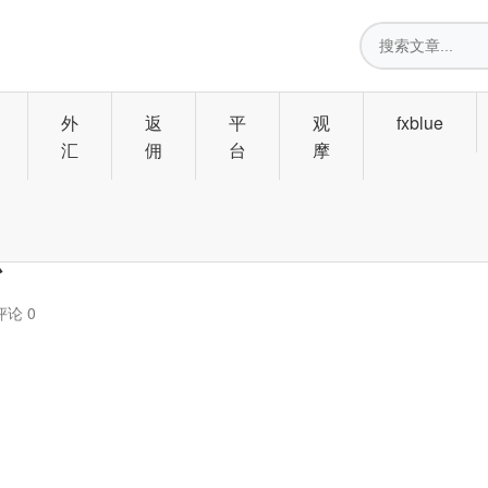
搜
索
外
返
平
观
fxblue
汇
佣
台
摩
总
评论 0
月