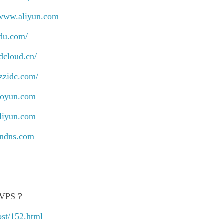
/www.aliyun.com
idu.com/
dcloud.cn/
.zzidc.com/
aoyun.com
aliyun.com
cndns.com
VPS？
st/152.html