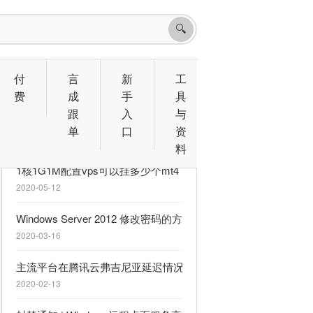
🔍
付
言
新
工
费
成
手
具
跟
入
与
相关文章
单
口
资
料
1核1G1M配置vps可以挂多少个mt4
2020-05-12
Windows Server 2012 修改密码的方法
2020-03-16
主流平台在腾讯云弗吉尼亚延迟情况
2020-02-13