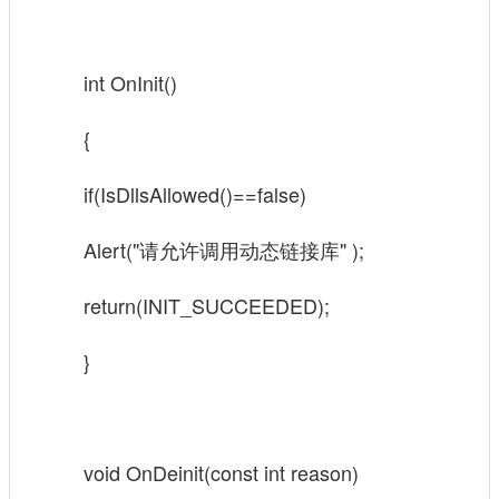
int OnInit()
{
if(IsDllsAllowed()==false)
Alert("请允许调用动态链接库" );
return(INIT_SUCCEEDED);
}
void OnDeinit(const int reason)