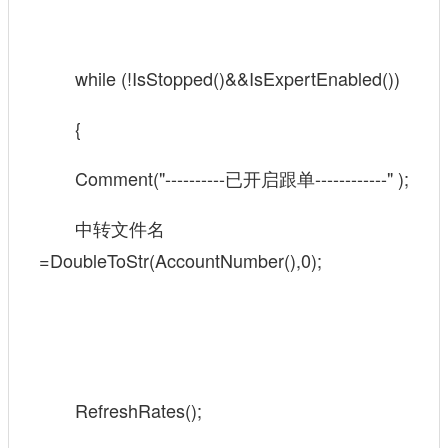
while (!IsStopped()&&IsExpertEnabled())
{
Comment("----------已开启跟单------------" );
中转文件名
=DoubleToStr(AccountNumber(),0);
RefreshRates();