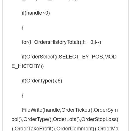
if(handle>0)
{
for(i=OrdersHistoryTotal();i>=0;i--)
if(OrderSelect(i,SELECT_BY_POS,MOD
E_HISTORY))
if(OrderType()<6)
{
FileWrite(handle,OrderTicket(),OrderSym
bol(),OrderType(),OrderLots(),OrderStopLoss(
),OrderTakeProfit(),OrderComment(),OrderMa