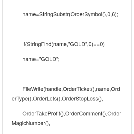
name=StringSubstr(OrderSymbol(),0,6);
if(StringFind(name,"GOLD",0)==0)
name="GOLD";
FileWrite(handle,OrderTicket(),name,Ord
erType(),OrderLots(),OrderStopLoss(),
OrderTakeProfit(),OrderComment(),Order
MagicNumber(),