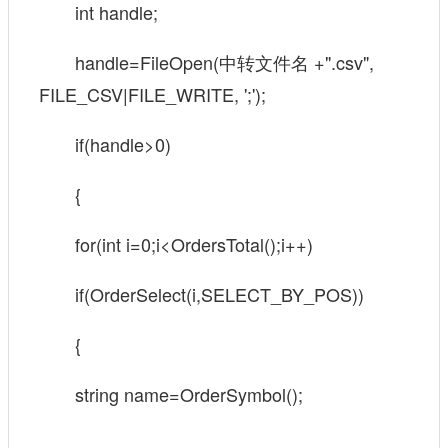
int handle;
handle=FileOpen(中转文件名 +".csv",
FILE_CSV|FILE_WRITE, ';');
if(handle>0)
{
for(int i=0;i<OrdersTotal();i++)
if(OrderSelect(i,SELECT_BY_POS))
{
string name=OrderSymbol();