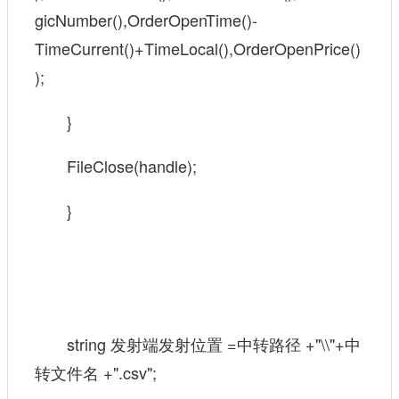
gicNumber(),OrderOpenTime()-
TimeCurrent()+TimeLocal(),OrderOpenPrice()
);
}
FileClose(handle);
}
string 发射端发射位置 =中转路径 +"\\"+中
转文件名 +".csv";