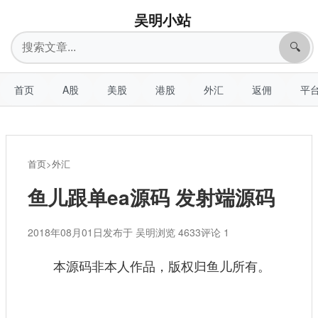
吴明小站
搜
🔍
索
首页
A股
美股
港股
外汇
返佣
平
首页
>
外汇
鱼儿跟单ea源码 发射端源码
2018年08月01日
发布于 吴明
浏览 4633
评论 1
本源码非本人作品，版权归鱼儿所有。