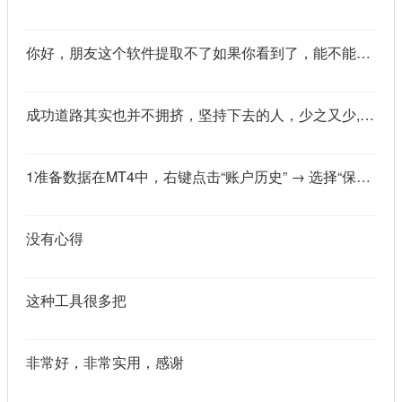
你好，朋友这个软件提取不了如果你看到了，能不能把这个纯净版的发我邮箱里不
成功道路其实也并不拥挤，坚持下去的人，少之又少,说的真好
1准备数据在MT4中，右键点击“账户历史” → 选择“保存为详细户口结单” → 保存为一个HTML文件。用Excel打开这个HTML文件，或者打开它并复制全部内容，粘贴到一个空白Excel工作表中。2使用你的.xlsm文件打开你已经保存好的“MT4报表合并神器.xlsm”文件。将上一步中未处理的两行数据，复制并粘贴到这个.xlsm文件的第一个工作表中。3运行宏在Excel中，按快捷键 Alt + F8 打开“宏”对话框。选择名为 MergeMT4Statement_Ultimate 的宏，然后点击“执行”或“运行”。4完成宏运行后，你会发现原本错位成两行的数据，已经自动合并成一行了。
没有心得
这种工具很多把
非常好，非常实用，感谢