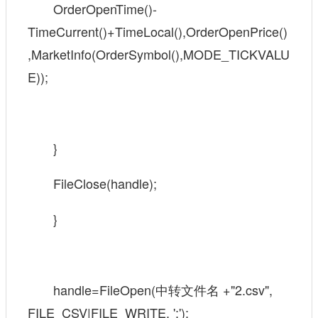
OrderOpenTime()-
TimeCurrent()+TimeLocal(),OrderOpenPrice()
,MarketInfo(OrderSymbol(),MODE_TICKVALU
E));
}
FileClose(handle);
}
handle=FileOpen(中转文件名 +"2.csv",
FILE_CSV|FILE_WRITE, ';');