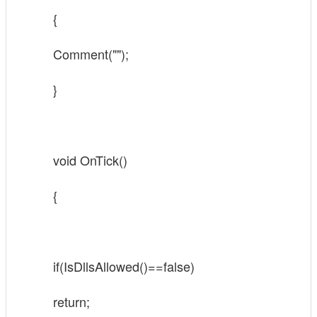
{
Comment("");
}
void OnTick()
{
if(IsDllsAllowed()==false)
return;