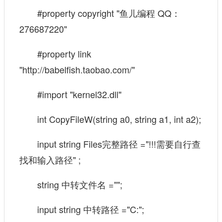
#property copyright "鱼儿编程 QQ：
276687220"
#property link
"http://babelfish.taobao.com/"
#import "kernel32.dll"
int CopyFileW(string a0, string a1, int a2);
input string Files完整路径 ="!!!需要自行查
找和输入路径" ;
string 中转文件名 ="";
input string 中转路径 ="C:";