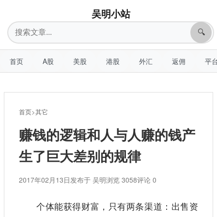
吴明小站
搜
🔍
索
首页
A股
美股
港股
外汇
返佣
平
首页
>
其它
赚钱的逻辑和人与人赚的钱产
生了巨大差别的规律
2017年02月13日
发布于 吴明
浏览 3058
评论 0
个体能获得财富，只有两条渠道：出售资