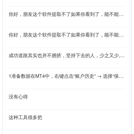
你好，朋友这个软件提取不了如果你看到了，能不能把这个纯净版的发我邮箱里不
你好，朋友这个软件提取不了如果你看到了，能不能把这个纯净版的发我邮箱里不
成功道路其实也并不拥挤，坚持下去的人，少之又少,说的真好
1准备数据在MT4中，右键点击“账户历史” → 选择“保存为详细户口结单” → 保存为一个HTML文件。用Excel打开这个HTML文件，或者打开它并复制全部内容，粘贴到一个空白Excel工作表中。2使用你的.xlsm文件打开你已经保存好的“MT4报表合并神器.xlsm”文件。将上一步中未处理的两行数据，复制并粘贴到这个.xlsm文件的第一个工作表中。3运行宏在Excel中，按快捷键 Alt + F8 打开“宏”对话框。选择名为 MergeMT4Statement_Ultimate 的宏，然后点击“执行”或“运行”。4完成宏运行后，你会发现原本错位成两行的数据，已经自动合并成一行了。
没有心得
这种工具很多把